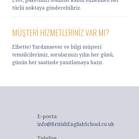
Evet, paketinizi teslimat kabul edilebilen her
türlü noktaya gönderebiliriz.
MÜŞTERI HIZMETLERINIZ VAR MI?
Elbette! Yardımsever ve bilgi müşteri
temsilcilerimiz, sorularınızı yılın her günü,
günün her saatinde yanıtlamaya hazır.
E-posta
info@BritishEnglishSchool.co.uk
Telefon